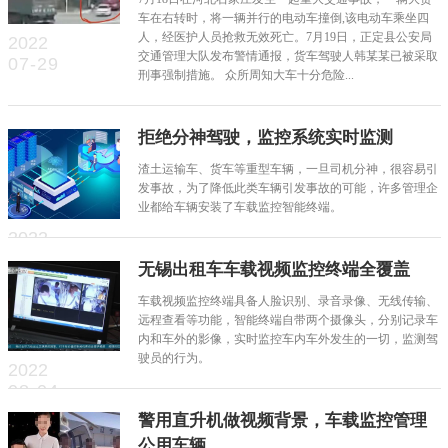
车在右转时，将一辆并行的电动车撞倒,该电动车乘坐四
人，经医护人员抢救无效死亡。7月19日，正定县公安局
2022
交通管理大队发布警情通报，货车驾驶人韩某某已被采取
07-29
刑事强制措施。 众所周知大车十分危险...
拒绝分神驾驶，监控系统实时监测
渣土运输车、货车等重型车辆，一旦司机分神，很容易引
发事故，为了降低此类车辆引发事故的可能，许多管理企
业都给车辆安装了车载监控智能终端。
2022
08-09
无锡出租车车载视频监控终端全覆盖
车载视频监控终端具备人脸识别、录音录像、无线传输、
远程查看等功能，智能终端自带两个摄像头，分别记录车
内和车外的影像，实时监控车内车外发生的一切，监测驾
驶员的行为。
2022
08-04
警用直升机做视频背景，车载监控管理
公用车辆