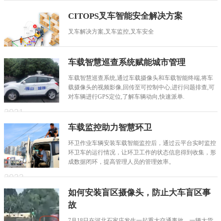
2024
CITOPS叉车智能安全解决方案
01-03
叉车解决方案,叉车监控,叉车安全
车载智慧巡查系统赋能城市管理
2023
06-12
车载智慧巡查系统,通过车载摄像头和车载智能终端,将车
载摄像头的视频影像,回传至可控制中心,进行问题排查,可
对车辆进行GPS定位,了解车辆动向,快速派单.
2021
09-06
车载监控助力智慧环卫
环卫作业车辆安装车载智能监控后，通过云平台实时监控
环卫车的运行情况，让环卫工作的状态信息得到收集，形
成数据闭环，提高管理人员的管理效率。
2022
08-22
如何安装盲区摄像头，防止大车盲区事
故
7月18日在河北石家庄发生一起重大交通事故，一辆大货