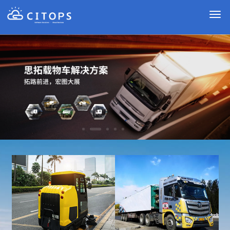
切
换
导
航